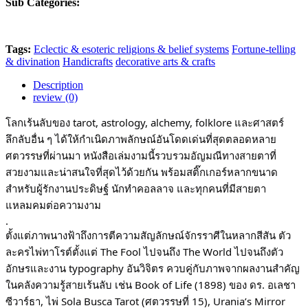
Sub Categories:
Tags:
Eclectic & esoteric religions & belief systems
Fortune-telling
& divination
Handicrafts
decorative arts & crafts
Description
review (0)
โลกเร้นลับของ tarot, astrology, alchemy, folklore และศาสตร์
ลึกลับอื่น ๆ ได้ให้กำเนิดภาพลักษณ์อันโดดเด่นที่สุดตลอดหลาย
ศตวรรษที่ผ่านมา
หนังสือเล่มงามนี้รวบรวมอัญมณีทางสายตาที่
สวยงามและน่าสนใจที่สุดไว้ด้วยกัน พร้อมสติ๊กเกอร์หลากขนาด
สำหรับผู้รักงานประดิษฐ์ นักทำคอลลาจ และทุกคนที่มีสายตา
แหลมคมต่อความงาม
.
ตั้งแต่ภาพนางฟ้าถึงการตีความสัญลักษณ์จักรราศีในหลากสีสัน ตัว
ละครไพ่ทาโรต์ตั้งแต่ The Fool ไปจนถึง The World ไปจนถึงตัว
อักษรและงาน typography อันวิจิตร ควบคู่กับภาพจากผลงานสำคัญ
ในคลังความรู้สายเร้นลับ เช่น Book of Life (1898) ของ ดร. อเลชา
ซีวาร์ธา, ไพ่ Sola Busca Tarot (ศตวรรษที่ 15), Urania’s Mirror