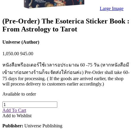
Sales & Marketing
Science
Large Image
Science Fiction
Society
(Pre-Order) The Esoterica Sticker Book :
Sports & Leisure
From Astrology to Tarot
Stationary
Storybooks
Sustainability
Universe (Author)
Technology & Computing
Travel
1,050.00
945.00
Travel Writing
Typography
หนังสือพรีออเดอร์ใช้เวลารอประมาณ 60 -75 วัน (หากหนังสือมี
Wildlife
World Atlases / World Maps
เข้ามาก่อนทางร้านก็จะจัดส่งให้ก่อนค่ะ) Pre-Order shall take 60-
75 days for processing. ( If the goods are arrived earlier, the shop
will process delivery to customers earlier accordingly.)
Available to order
Add To Cart
Add to Wishlist
Publisher:
Universe Publishing