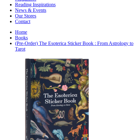
Interior Design
Reading Inspirations
Japanese Stories
News & Events
Jewelry & Watches
Our Stores
Lifestyle
Contact
Literary
Literary Essays
Home
Literature
Books
Magazines
(Pre-Order) The Esoterica Sticker Book : From Astrology to
management
Tarot
Mathematics
media
Myth & Legend Told As Fiction
Natural History Books
Non Fiction
Non Fiction Classic
Penguin Classics
Personal Development
Photography
Picture Books
Plants in Biological Sciences
Poetry
Pop Culture Art
Product Design
Psychology
Reference