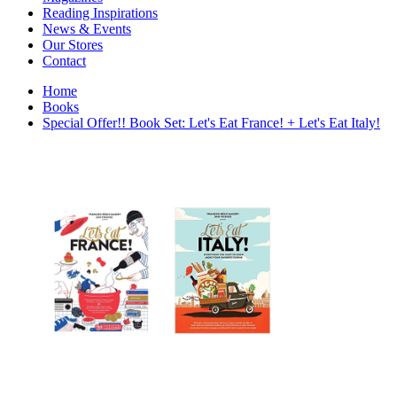
Interior Design
Reading Inspirations
Japanese Stories
News & Events
Jewelry & Watches
Our Stores
Lifestyle
Contact
Literary
Literary Essays
Home
Literature
Books
Magazines
Special Offer!! Book Set: Let's Eat France! + Let's Eat Italy!
management
Mathematics
media
Myth & Legend Told As Fiction
Natural History Books
Non Fiction
Non Fiction Classic
Penguin Classics
Personal Development
Photography
Picture Books
Plants in Biological Sciences
Poetry
Pop Culture Art
Product Design
Psychology
Reference