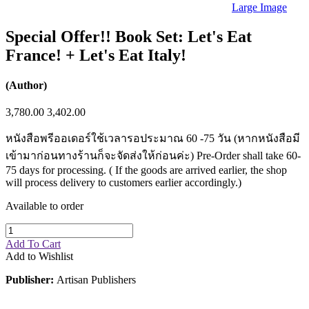
Sales & Marketing
Large Image
Science
Science Fiction
Special Offer!! Book Set: Let's Eat
Society
France! + Let's Eat Italy!
Sports & Leisure
Stationary
Storybooks
(Author)
Sustainability
Technology & Computing
3,780.00
3,402.00
Travel
Travel Writing
หนังสือพรีออเดอร์ใช้เวลารอประมาณ 60 -75 วัน (หากหนังสือมี
Typography
Wildlife
เข้ามาก่อนทางร้านก็จะจัดส่งให้ก่อนค่ะ) Pre-Order shall take 60-
World Atlases / World Maps
75 days for processing. ( If the goods are arrived earlier, the shop
will process delivery to customers earlier accordingly.)
Available to order
Add To Cart
Add to Wishlist
Publisher:
Artisan Publishers