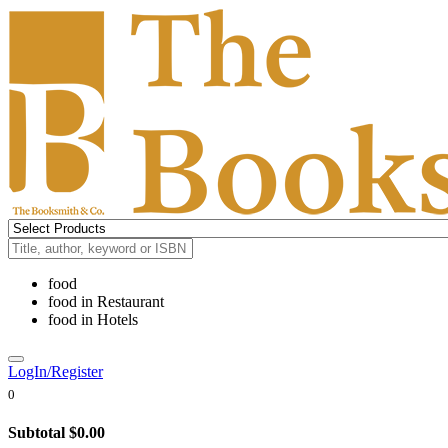
food
food
in
Restaurant
food
in
Hotels
LogIn/Register
0
Subtotal
$0.00